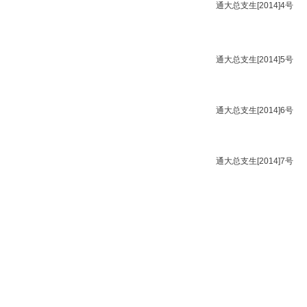
.doc
定.doc