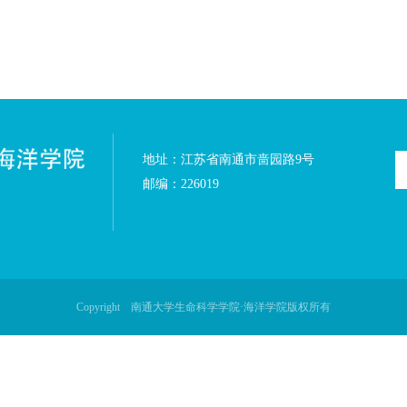
委员会关于党风廉政建设责任制度.doc
委员会领导干部廉洁自律制度.doc
实施细则.doc
作委员会的通知.doc
配套设施的批复.doc