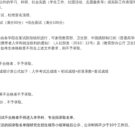
研究生院审核后，予以公布并发复试通知。
业目录上公布的科目相一致，满分
150
分，考试时间为
3
小时。对符合复试
重复。加试成绩不记入复试成绩，不参加加试或加试成绩不合格者，不予
试两部分组成。
考核考生对本学科（专业）理论知识和应用技能掌握程度，利用所学理论
学科（专业）以外的学习、科研、社会实践（学生工作、社团活动、志愿
历及取得成果。
查者不得参加复试，杜绝冒名顶替。
听力和口语测试（满分
50
分）
+
综合面试（满分
100
分）
求，体检工作由各学院在复试阶段组织进行，可参照教育部、卫生部、
乙肝表面抗原携带者入学和就业权利的通知》（人社部发〔
2010
〕
12
号
做另行规定。如考生体格检查不符合上述文件要求，则不予录取。