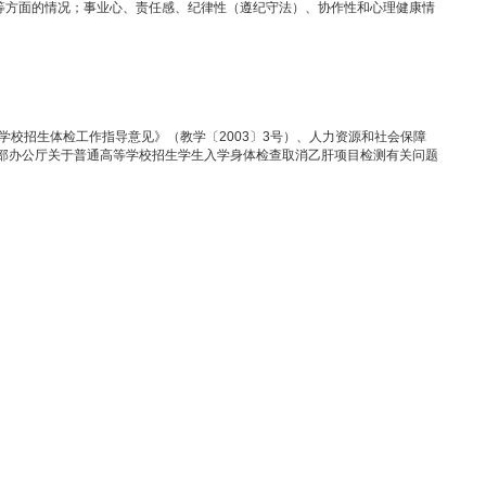
基本要求的同等学力考生，复试时加试与报考专业有关的
2
门本科生主干
录取。
发现、分析和解决问题的能力，对本学科发展动态的了解以及在本专业领
服务等）或实际工作表现等方面的情况；事业心、责任感、纪律性（遵纪
中国残联制订的《普通高等学校招生体检工作指导意见》（教学〔
2003
〕
）及《教育部办公厅 卫生部办公厅关于普通高等学校招生学生入学身体