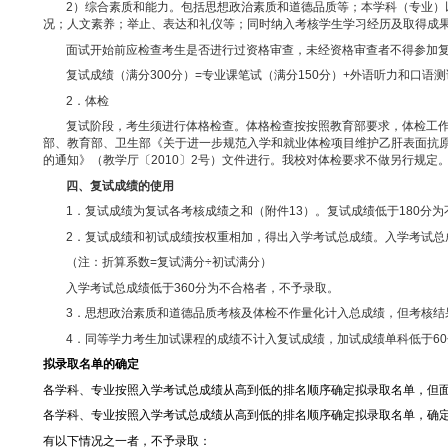
复试采取差额形式，差额比例不低于
120%
，复试名单报校
1．复试形式分笔试和面试两种。
（
1
）专业课笔试。专业课考试科目要与硕士研究生招生专
每门考试时间为
3
小时。加试内容不得与初试及专业课复试内容
（
2
）综合面试。面试由外语听力和口语测试、综合素质面
综合面试主要包括：
1）专业素质和能力。包括大学阶段学习情况及成绩；全面
新能力。
2）综合素质和能力。包括思想政治素质和道德品质等；本
况；人文素养；举止、表达和礼仪等；同时纳入考核学生学习经
面试开始前应检查考生是否进行过资格审查，未经资格审
复试成绩（满分
300
分）
=
专业课笔试（满分
150
分）
+
外语
2．体检
复试阶段，考生须进行体格检查。体格检查按按照教育部要
部、教育部、卫生部《关于进一步规范入学和就业体检项目维护
的通知》（教学厅〔
2010
〕
2
号）文件进行。我校对体检要求不