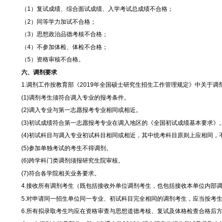
四、复试成绩的使用
1．复试成绩为复试各考核成绩之和（附件
13
）。复试成绩
2．复试成绩和初试成绩按权重相加，得出入学考试总成绩
（注：折算系数
=
复试满分
÷
初试满分）
入学考试总成绩低于
360
分为不合格者，不予录取。
3．思想政治素质和道德品质考核及体检不作量化计入总成
4．同等学力考生加试课程的成绩不计入复试成绩，加试成
拟录取名单的确定
各学科、专业按照入学考试总成绩从高到低的排名顺序确定拟录
各学科、专业按照入学考试总成绩从高到低的排名顺序确定拟录
有以下情况之一者，不予录取：
（
1
）复试成绩、综合面试成绩、入学考试总成绩不合格；
（
2
）同等学力加试不合格；
（
3
）思想政治品德考核不合格；
（
4
）不参加体检、体检不合格；