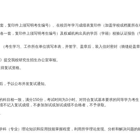
培养基本要求的优秀人才
,
保证新生录取质量，提高招生工作管理水平，
于组织做好
2019
年硕士研究生招生录取工作的通知》精神，结合我院实
布。
du.cn/
）
件及复印件各一套，复印件上须写明考生编号）、在校历年学习成绩表复
（原件及复印件各一套，复印件上须写明考生编号）及权威机构出具的学
印件）。
品德考核表》（考生学习、工作所在单位填写本表，并签字、盖章后，
及《退出现役证》提交我校研究生招生办公室审核。
查的考生方取得复试资格。