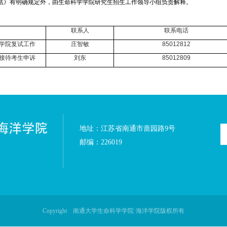
》中关于调剂的要求执行。调剂基本条件是：
绩基本要求》。
则上应相同，不接受除英语以外其他语种考生调剂。
本单位内部调剂考生）必须通过教育部指定的“全国硕士生招生调剂服务
生，应当按考生初试成绩择优遴选进入复试的考生名单。不得简单以考生
检查合格后方能被录取。
复试及录取办法》有明确规定外，由生命科学学院研究生招生工作领导小