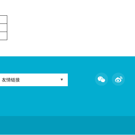
系统”进行。未通过该系统调剂录取的考生一律无效。
提交调剂志愿的时间先后顺序等非学业水平标准作为遴选依据。
组负责解释。