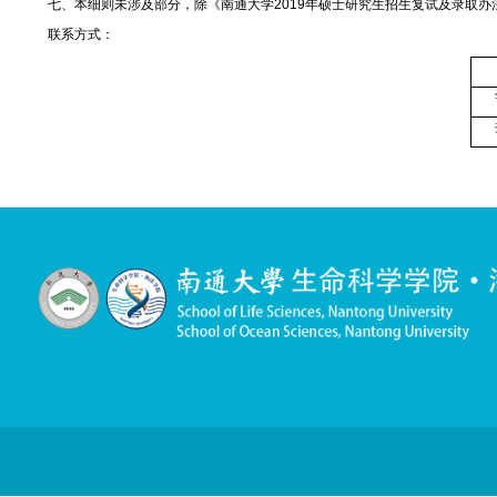
（
5
）资格审核不合格。
六、调剂要求
1.调剂工作按教育部《
2019
年全国硕士研究生招生工作管理规定
(1)调剂考生须符合调入专业的报考条件。
(2)调入专业与第一志愿报考专业相同或相近。
(3)初试成绩符合第一志愿报考专业在调入地区的《全国初试成
(4)初试科目与调入专业初试科目相同或相近，其中统考科目原
(5)参加单独考试的考生不得调剂。
(6)跨学科门类调剂须报研究生院审核。
(7)符合各学院相关业务要求。
4.接收所有调剂考生（既包括接收外单位调剂考生，也包括接收
5.对申请同一招生单位同一专业、初试科目完全相同的调剂考
6.所有拟录取考生均应在资格审查与思想道德考核、复试及体格
七、本细则未涉及部分，除《南通大学
2019
年硕士研究生招生
联系方式：