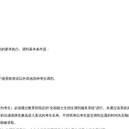
低于
180
分为不合格者，不予录取。
。入学考试总成绩计算公式如下：入学考试总成绩
=
初试成绩
×
折算系数
+
绩，但考核结果不合格者不予录取。
绩单科低于
60
分，不予录取。
取名单，但面试不合格者不得进入本学科、专业拟录取名单。
取名单，确定后的拟录取名单报研究生招生领导小组审核后公示，公示