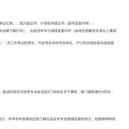
维护考生的权益
,
确保招生公平、公正、公开，维护学校、学院招生的良好
际，制定本细则。
印件（加盖学校或档案所在单位红章）、四六级证书、计算机等级证书（
历（学籍）校验认证报告（学信网下载打印）、在校历年学习成绩表复印
装入信封密封（骑缝处盖章）；无工作单位的考生，可由考生本科毕业单