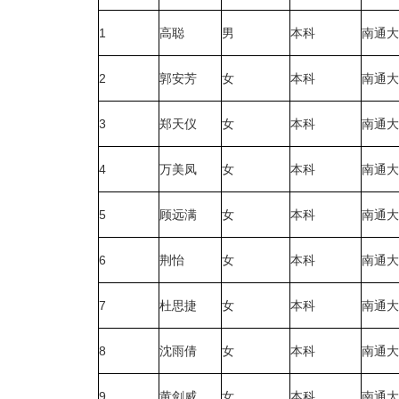
1
高聪
男
本科
南通
2
郭安芳
女
本科
南通
3
郑天仪
女
本科
南通
4
万美凤
女
本科
南通
5
顾远满
女
本科
南通
6
荆怡
女
本科
南通
7
杜思捷
女
本科
南通
8
沈雨倩
女
本科
南通