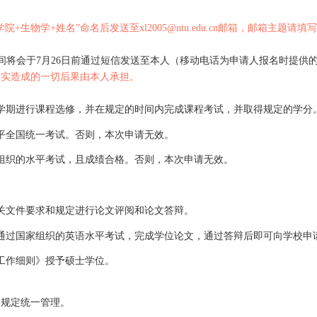
件
1
）（所在单位签署意见并盖章）；
（附件
2
）
士学位者须提供毕业证书原件扫描件）；
“
生命科学学院
+
生物学
+
姓名
”
命名后发送至
xl2005@ntu.edu.cn
网址
码和缴费时间将会于
7
月
26
日前通过短信发送至本人（移动电话
交材料不真实造成的一切后果由本人承担。