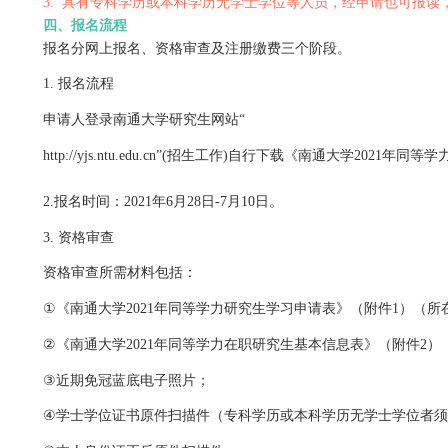
专业代码
0710
专业名称
生物学
招生名额
40
三、报名条件
1.
拥护中华人民共和国宪法、遵守法律法规、品行端正
2.
已获得学士学位，并在获得学士学位后工作三年以上
以上申请者可根据《南通大学关于授予具有研究生毕业
3.
具有专科学历或本科学历无学士学位等人员，经申
四、报名流程
报名分网上报名、资格审查及注册缴费三个阶段。
1.
报名流程
申请人登录南通大学研究生网站
“
http://yjs.ntu.edu.cn”(
招生工作
)
自行下载《南通大学
202