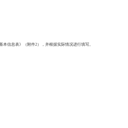
）的相关规定申请硕士学位。
位。
年同等学力在职研究生基本信息表》（附件
2
），并根据实际情