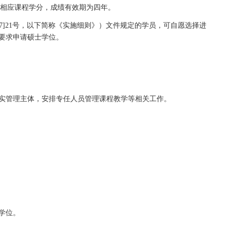
属学科：生物学与生物化学、神经科学与行为学为
ESI
排名前
1
学学院
(
海洋学院
)
将接受以同等学力申请硕士学位人员（以下
二学年。学员修完教学计划规定的课程并参加全部课程的考试
成绩合格者，可以免修相应课程学分，成绩有效期为四年。
细则》（通大学位
[2017]21
号，以下简称《实施细则》）文件
位
[2020]15
号）等文件要求申请硕士学位。
法，创新培养模式，落实管理主体，安排专任人员管理课程教