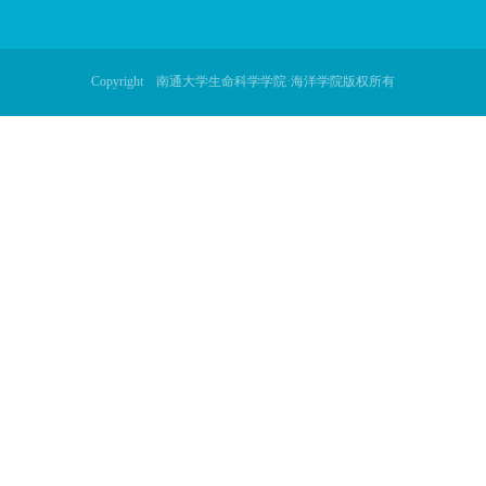
打印费，到校学习的差旅、食宿费用由申请人所在单位或申请
学习，可以办理终止手续，但所交的费用不予退回。
地址：江苏省南通市啬园
邮编：226019