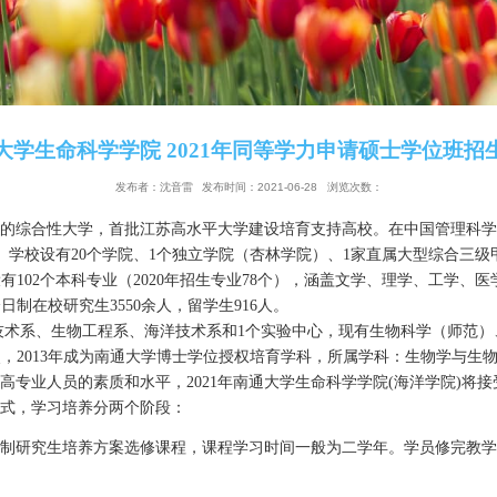
南通大学生命科学学院 2021年同等学力
发布者：沈音雷
发布时间：2021-06-28
浏
运输部共建的综合性大学，首批江苏高水平大学建设培育支持
名列第
33
位。学校设有
20
个学院、
1
个独立学院（杏林学院）、
点。学校设有
102
个本科专业（
2020
年招生专业
78
个），涵盖
60
人），全日制在校研究生
3550
余人，留学生
916
人。
系、生物技术系、生物工程系、海洋技术系和
1
个实验中心，