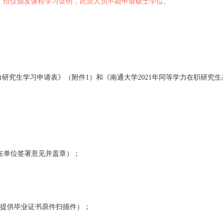
、身体健康的在职人员。
；具有良好的政治思想品德和道德修养。
同等学力人员硕士学位工作实施细则》（通大学位
[2017]21
号
请也可报读，但仅颁发课程学习证明，此类人员不能申请硕士学
1
年同等学力研究生学习申请表》（附件
1
）和《南通大学
2021