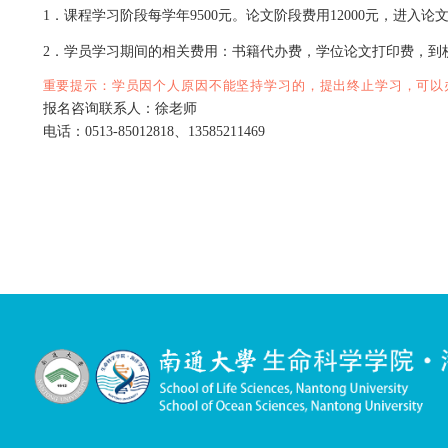
五、课程考核
1
．申请人按照学院培养方案中规定的选课要求、课程
2
．申请人应通过国家组织的同等学力人员申请硕士学
3
．申请人必须在规定时间内通过学院组织的全部课程
七、学位论文和学位授予
1
．研究生院组织对申请者进行审查，经确认合格后，
2
．申请人修完培养方案规定的课程且成绩合格，取得
3
．按《南通大学授予具有研究生毕业同等学力人员申
六、费用
严格执行国家有关收费政策，按照国家关于行政事业性
1
．课程学习阶段每学年
9500
元。论文阶段费用
12000
元