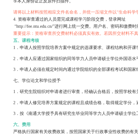
2.
报名时间：
2021
年
6
月
28
日
-7
月
10
日。
3.
资格审查
资格审查所需材料包括：
①
《南通大学
2021
年同等学力研究生学习申请表》（附
②
《南通大学
2021
年同等学力在职研究生基本信息表》
③
近期免冠蓝底电子照片；
④
学士学位证书原件扫描件（专科学历或本科学历无学
⑤
本人身份证正反原件扫描件。
请将以上材料按照相应文件名命名，并统一压缩文件以
4.
资格审查通过的人员需完成课程学习阶段交费，登录
“http://fee.ntu.edu.cn/”
进行网上统一交费。用户名、密
重要提示：资格审查所交费材料必须真实有效。若因所