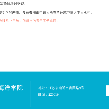
结构和开课学期进行课程选修，并在规定的时间内完成课程考
位外国语水平全国统一考试。否则，本次申请无效。
考试和国家组织的水平考试，且成绩合格。否则，本次申请无
按照学校有关文件要求和规定进行论文评阅和论文答辩。
规定学分，通过国家组织的英语水平考试，完成学位论文，通
请硕士学位工作细则》授予硕士学位。
收费的有关规定统一管理。
，进入论文写作阶段时缴费。