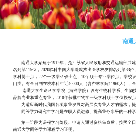
南通大学始建于
1912
年，是江苏省人民政府和交通
名列第
115
位，
2020
软科中国大学造就杰出医学校友排
学科博士点，
22
个一级学科硕士点，
10
个硕士专业学位
门类。有全日制在校本科生近
40000
人（含杏林学院
119
南通大学生命科学学院（海洋学院）设有生物科学