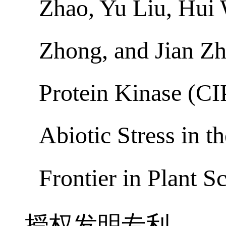
#
[19]
Chunmei Yu
,
Zhao, Yu Liu, Hui
Zhong, and Jian Z
Protein Kinase (C
Abiotic Stress in 