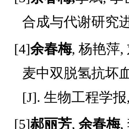
[3]
余春梅
,
李斌
,
李
合成与代谢研究
[4]
余春梅
,
杨艳萍
,
麦中双脱氢抗坏
[J].
生物工程学报