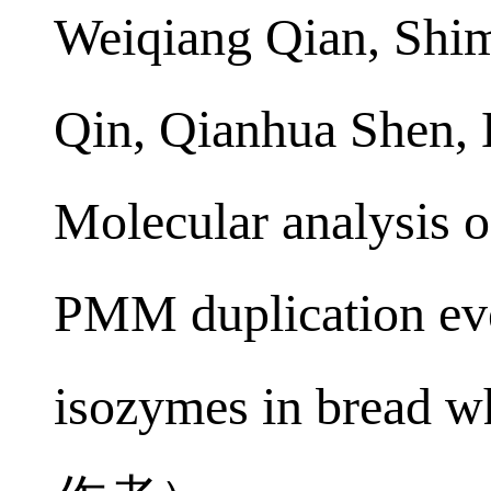
[13]
Chunmei Yu
,
#
Weiqiang Qian, Shi
Qin, Qianhua Shen,
Molecular analysis
PMM duplication eve
isozymes in bread wh