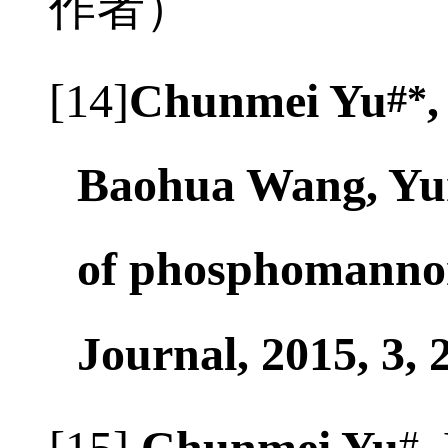
作者）
[14]
Chunmei Yu
#*
Baohua Wang, Yun
of phosphomanno
Journal, 2015, 3, 