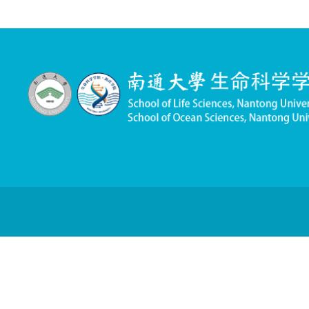
MS12020070
（