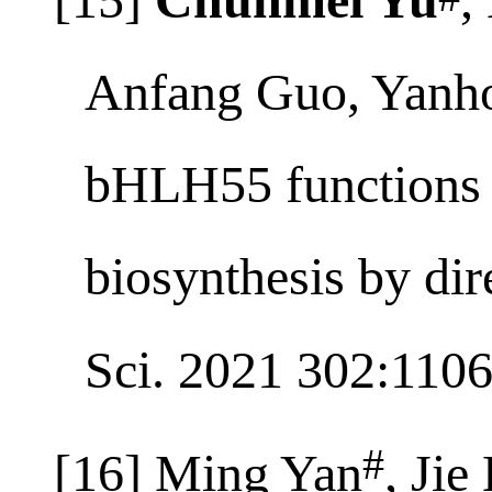
[15]
Chunmei Yu
,
#
Anfang Guo, Yanh
bHLH55 functions p
biosynthesis by di
Sci. 2021 302:110