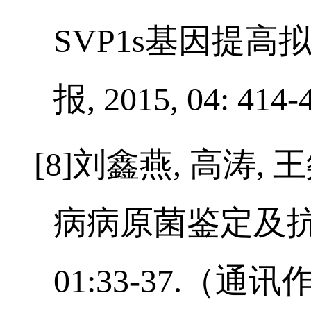
[7]
余春梅
,
李敏
,
何
SVP1s
基因提高
报
, 2015, 04: 414-
[8]
刘鑫燕
,
高涛
,
王
病病原菌鉴定及