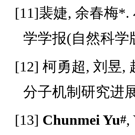
2285-2289.
（核
[11]
裴婕
,
余春梅
*.
学学报
(
自然科学
[12]
柯勇超
,
刘昱
,
分子机制研究进