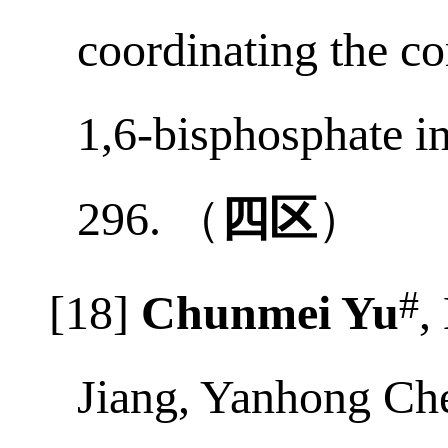
Yanhong Chen, Jian
coordinating the c
1,6-bisphosphate
（
四区
）
296.
#
[18]
Chunmei Yu
,