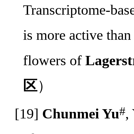
Jiang, Yanhong Ch
Transcriptome-base
is more active than
flowers of
Lagerst
区
）