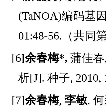
[5]
郝丽芳
,
余春梅
,
(TaNOA)
编码基
01:48-56.
（共同
[6
]
余春梅
*,
蒲佳春
析
[J].
种子
, 2010,