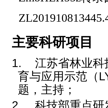
2.
余春梅
,
严铭
,
ZmbHLH55z
转录
ZL201910813445.
主要科研项目
1.
江苏省林业科
L
育与应用示范（