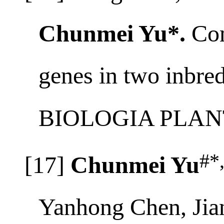
#
[16] Ming Yan
, Ji
Chunmei Yu*.
Co
genes in two inbred
BIOLOGIA PLANT
#*
[17]
Chunmei Yu