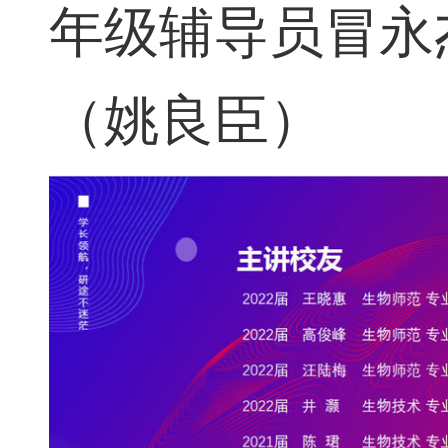
年级辅导员冒永
（姚良臣）