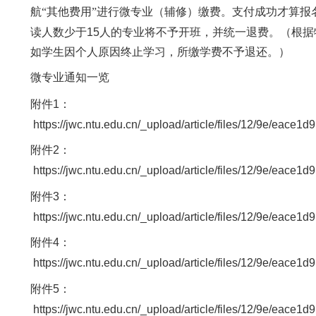
生物、药学、医学、化学、环境科学等相关
报名时间、方式
5
27-28
月
日（第十四周周一至周二），登录
5
29-30
月
日（第十四周周三至周四），系
18
C405
由学生本人交至
号楼生命科学学院
（附
5
31
-6
3
月
日
月
日（第十四周周五至第十五周
6
4
-5
月
日
日（第十五周周二至周三），学生
航“其他费用”进行微专业（辅修）缴费。支付
15
读人数少于
人的专业将不予开班，并统一退费
如学生因个人原因终止学习，所缴学费不予退还
微专业通知一览