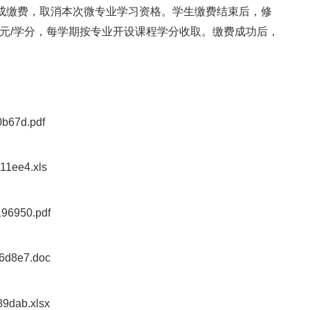
-
，点击“报名申请
辅修报名”进行报名，报名方式和辅
》，同时根据报名修读要求准备相关纸质材料，经学生
务处将公布辅修报名结果，并通知学生缴费。
n/
6
，用户名：填写学号；密码：初始密码为身份证后
因未在规定时间内完成缴费，取消本次微专业学习资格
80
/
专业的缴费标准为
元
学分，每学期按专业开设课程学