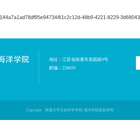
/12/9e/eace1d9144a7a1ad78df95e94734/13bb41c5-8471-
/12/9e/eace1d9144a7a1ad78df95e94734/4758abac-6817
s/12/9e/eace1d9144a7a1ad78df95e94734/69627db0-ee64
s/12/9e/eace1d9144a7a1ad78df95e94734/108a1211-3a11
/12/9e/eace1d9144a7a1ad78df95e94734/23a0acbd-ef06-