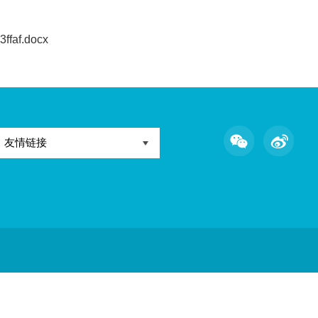
4eeb-911f-c30e3900b67d.pdf
-430a-8cd0-d7ad27e11ee4.xls
-4367-9809-9bda59196950.pdf
-40c8-9c58-9a343486d8e7.doc
435b-9ad6-989c3b489dab.xlsx