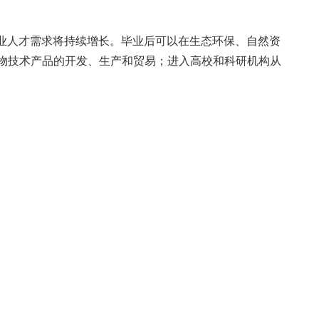
国际视野和正确的海洋观，掌握海洋生物技术相关的
%
，在科研与教学融合方面均具有丰富经验，教学效果
视，这一领域的专业人才需求将持续增长。毕业后可
关企业，参与海洋生物技术产品的开发、生产和贸易；