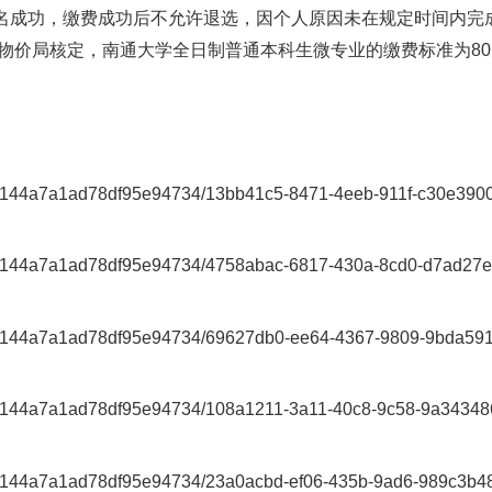
专业，在校学习满一年的本科生。
-
本科生教务系统（南通大学
教学综合信息服务平台）
统报名成功后，学生填写《南通大学修读微专业申请表
5
5
30
17:00
件
）。截止时间
月
日下午
。
周一），生命科学学院对报名学生进行资格审核，教
http://fee.ntu.edu.c
登录“南通大学校园统一支付平台”（
成功才算报名成功，缴费成功后不允许退选，因个人原
。（根据物价局核定，南通大学全日制普通本科生微
。）