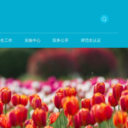
本科生教育
学生工作
实验中心
院务公开