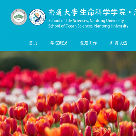
首页
学院概况
党建工作
师