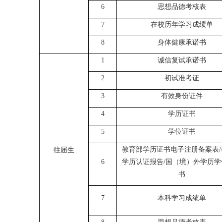
生
5
教育部学籍在线验证报
6
思想品德考核表
7
在校历年学习成绩单
8
身体健康
承诺书
1
诚信复试承诺书
2
初试准考证
3
有效身份证件
4
学历证书
5
学位证书
教育部学历证书电子注册备案表
往届生
6
学历认证报告
/
国（境）外学历
书
7
本科学习成绩单