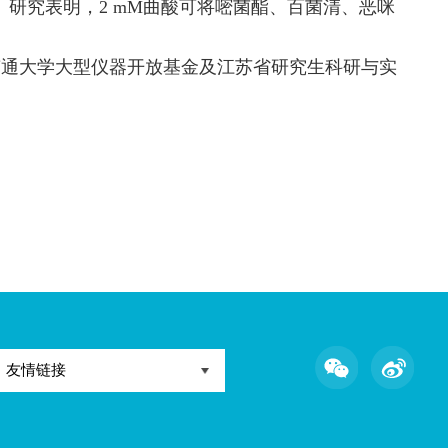
nal of Hazardous Materials
》发表题为“
Kojic acid 
酸通过诱导
tau
类谷胱甘肽
S
转移酶的表达加速木
同第一作者，
Pedro Laborda
教授为通讯作者，本科
达，从而显著促进多种杀菌剂降解的分子机制。
增强了解毒能力。研究表明，
2 mM
曲酸可将嘧
自然科学基金、南通大学大型仪器开放基金及江