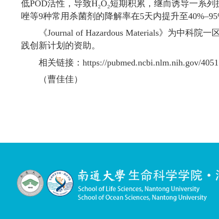
近日，南通大学生命科学学院
Pedro La
degradation in papaya fruit by inducing the exp
解）”的研究论文。课题组教师王苏妍、
Dan
等参与了相关工作，南通大学为唯一通讯
该研究首次揭示了天然代谢产物曲酸
低
POD
活性，导致
H₂O₂
短期积累，继而诱
唑等
9
种常用杀菌剂的降解率在
5
天内提升
《
Journal of Hazardous Materials
》为中
践创新计划的资助。
相关链接：
https://pubmed.ncbi.nlm.nih
（曹佳佳）