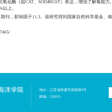
borda/
王苏妍团队在环境科学领域权威期刊《
Jour
ression of tau class glutathione S-transferases
（曲
iela D. Herrera-Balandrano
与研究生曹佳佳为共
单位。
通过诱导木瓜
tau
类谷胱甘肽
S-
转移酶（
GSTs
）表
导一系列抗氧化酶（如
CAT
、
SOD
和
GST
）表达，
至
40%
–
95%
以上。
科院一区期刊，影响因子
11.3
。
该研究得到国家
.gov/40517465/