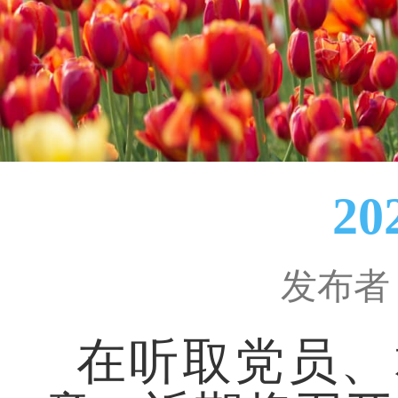
2
发布者
在听取党员、