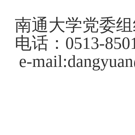
南通大学党委组
电话：0513-8501
e-mail:dangyuan