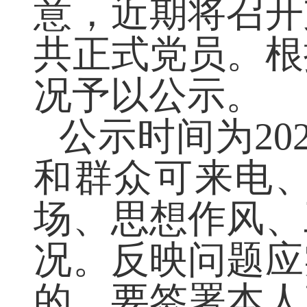
意，近期将召开
共正式党员。
况予以公示。
公示时间为20
和群众可来电
场、思想作风
况。反映问题