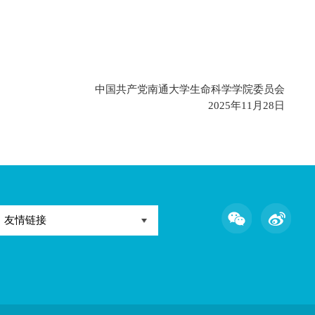
中国共产党南通