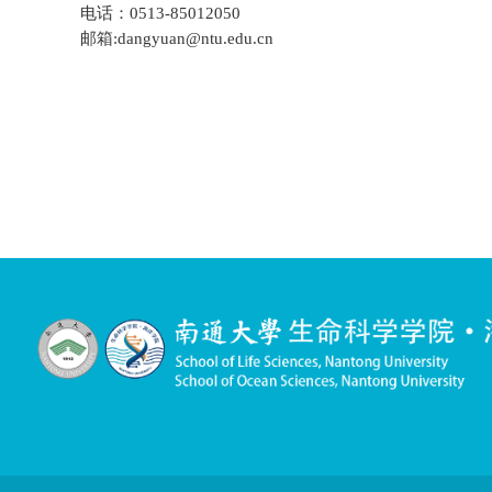
生命科学学院党委
电话：0513-85012816
邮箱:jly@ntu.edu.cn
南通大学党委组织部
电话：0513-85012050
邮箱:dangyuan@ntu.edu.cn