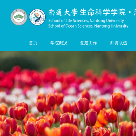
首页
学院概况
党建工作
师