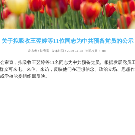
关于拟吸收王翌婷等11位同志为中
发布者：沈音雷
发布时间：2025-11-28
浏览
经学院党委会审查，拟吸收王翌婷等11名同志为中共预备
，公示期间，党员和群众可来电、来信、来访，反映他们在理
向学院党委或学校党委组织部反映。