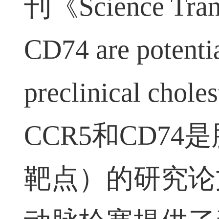
刊《
Science Tra
CD74 are potentia
preclinical chole
CCR5
和
CD74
是
靶点）的研究论